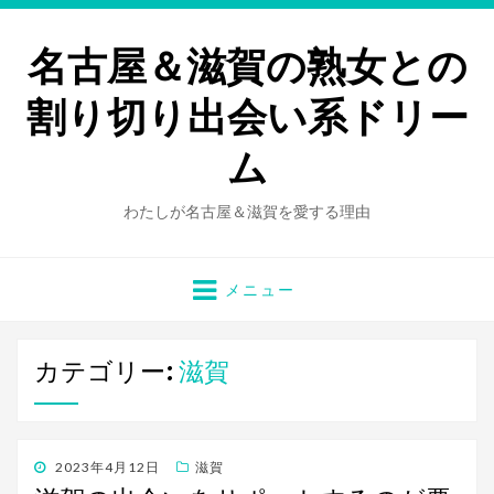
名古屋＆滋賀の熟女との
割り切り出会い系ドリー
ム
わたしが名古屋＆滋賀を愛する理由
メニュー
カテゴリー:
滋賀
投
2023年4月12日
滋賀
稿