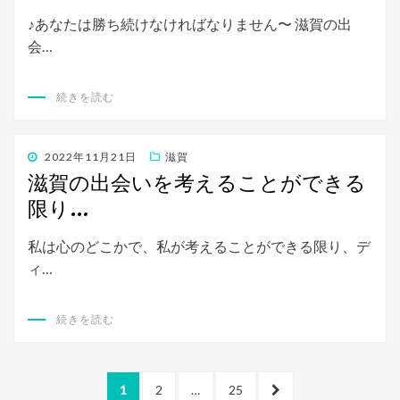
♪あなたは勝ち続けなければなりません〜 滋賀の出
会…
続きを読む
投
2022年11月21日
滋賀
稿
滋賀の出会いを考えることができる
日:
限り…
私は心のどこかで、私が考えることができる限り、デ
ィ…
続きを読む
投
ペ
ペ
ペ
次
1
2
…
25