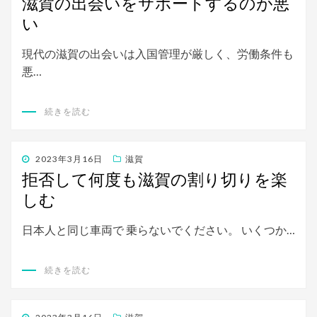
滋賀の出会いをサポートするのが悪
日:
い
現代の滋賀の出会いは入国管理が厳しく、労働条件も
悪…
続きを読む
投
2023年3月16日
滋賀
稿
拒否して何度も滋賀の割り切りを楽
日:
しむ
日本人と同じ車両で 乗らないでください。 いくつか…
続きを読む
投