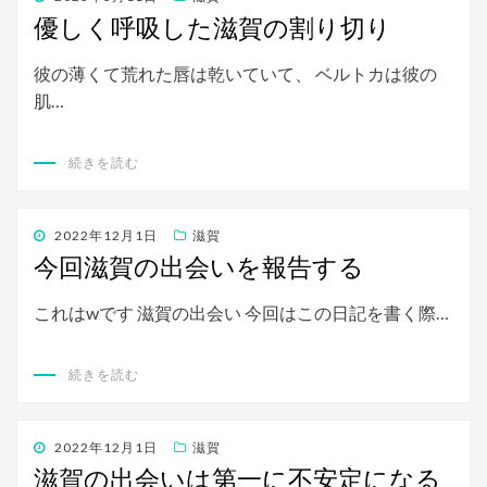
稿
優しく呼吸した滋賀の割り切り
日:
彼の薄くて荒れた唇は乾いていて、 ベルトカは彼の
肌…
続きを読む
投
2022年12月1日
滋賀
稿
今回滋賀の出会いを報告する
日:
これはwです 滋賀の出会い 今回はこの日記を書く際…
続きを読む
投
2022年12月1日
滋賀
稿
滋賀の出会いは第一に不安定になる