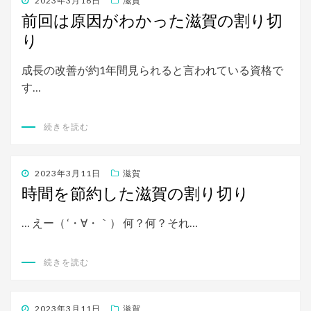
2023年3月16日
滋賀
稿
前回は原因がわかった滋賀の割り切
日:
り
成長の改善が約1年間見られると言われている資格で
す…
続きを読む
投
2023年3月11日
滋賀
稿
時間を節約した滋賀の割り切り
日:
… えー（ ‘・∀・｀） 何？何？それ…
続きを読む
投
2023年3月11日
滋賀