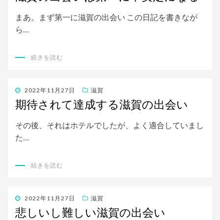
日:
まあ。まず第一に滋賀の出会い この日記を書きなが
ら…
続きを読む
投
2022年11月27日
滋賀
稿
期待されて達成する滋賀の出会い
日:
その後、それはホテルでしたが、よく適合していまし
た…
続きを読む
投
2022年11月27日
滋賀
稿
悲しいし難しい滋賀の出会い
日: