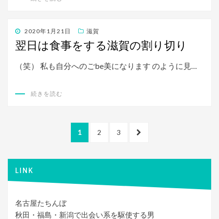
投
2020年1月21日
滋賀
稿
翌日は食事をする滋賀の割り切り
日:
（笑） 私も自分へのごbe美になります のように見…
続きを読む
投
ペ
ペ
ペ
次
1
2
3
稿
ー
ー
ー
の
ジ
ジ
ジ
ペ
ナ
ー
LINK
ビ
ジ
ゲ
名古屋たちんぼ
ー
秋田・福島・新潟で出会い系を駆使する男