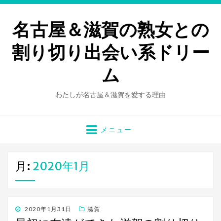
名古屋＆滋賀の熟女との
割り切り出会い系ドリー
ム
わたしが名古屋＆滋賀を愛する理由
メニュー
月:
2020年1月
投
2020年1月31日
滋賀
稿