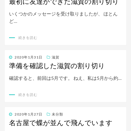
最初に友達ができた滋賀の割り切り
日:
いくつかのメッセージを受け取りましたが、 ほとん
ど…
続きを読む
投
2020年1月31日
滋賀
稿
準備を確認した滋賀の割り切り
日:
確認すると、前回は5月です。 ねえ、私は5月から約…
続きを読む
投
2020年1月27日
未分類
稿
名古屋で蝶が並んで飛んでいます
日: