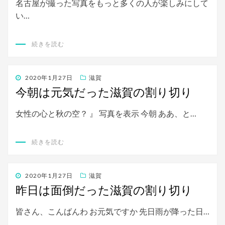
名古屋が撮った写真をもっと多くの人が楽しみにして
い…
続きを読む
投
2020年1月27日
滋賀
稿
今朝は元気だった滋賀の割り切り
日:
女性の心と秋の空？ 』 写真を表示 今朝 ああ、と…
続きを読む
投
2020年1月27日
滋賀
稿
昨日は面倒だった滋賀の割り切り
日:
皆さん、こんばんわ お元気ですか 先日雨が降った日…