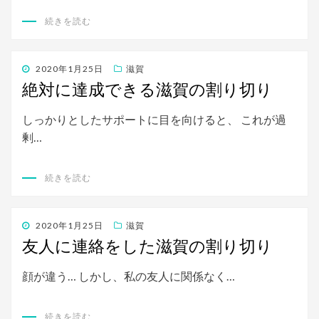
続きを読む
投
2020年1月25日
滋賀
稿
絶対に達成できる滋賀の割り切り
日:
しっかりとしたサポートに目を向けると、 これが過
剰…
続きを読む
投
2020年1月25日
滋賀
稿
友人に連絡をした滋賀の割り切り
日:
顔が違う… しかし、私の友人に関係なく…
続きを読む