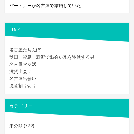
ビ
パートナーが名古屋で結婚していた
ゲ
ー
シ
LINK
ョ
ン
名古屋たちんぼ
秋田・福島・新潟で出会い系を駆使する男
名古屋ママ活
滋賀出会い
名古屋出会い
滋賀割り切り
カテゴリー
未分類
(779)