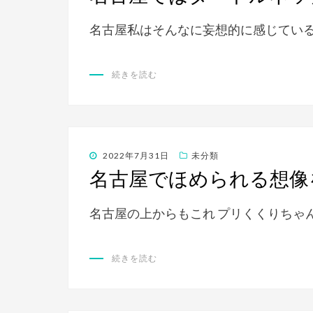
日:
名古屋私はそんなに妄想的に感じてい
続きを読む
投
2022年7月31日
未分類
稿
名古屋でほめられる想像
日:
名古屋の上からもこれ プリくくりちゃん
続きを読む