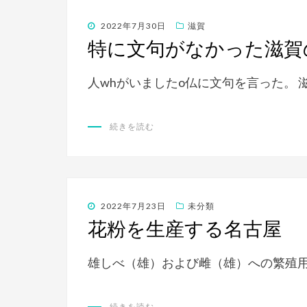
投
2022年7月30日
滋賀
稿
特に文句がなかった滋賀
日:
人whがいましたo仏に文句を言った。 
続きを読む
投
2022年7月23日
未分類
稿
花粉を生産する名古屋
日:
雄しべ（雄）および雌（雄）への繁殖
続きを読む