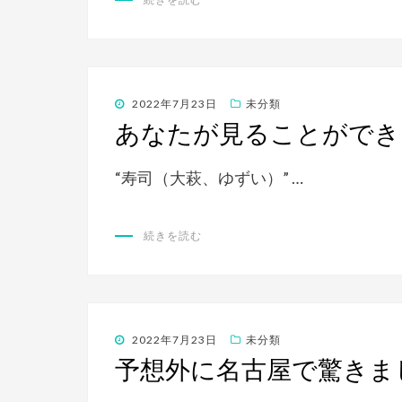
投
2022年7月23日
未分類
稿
あなたが見ることができ
日:
“寿司（大萩、ゆずい）” …
続きを読む
投
2022年7月23日
未分類
稿
予想外に名古屋で驚きま
日: