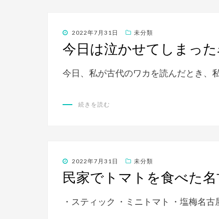
投
2022年7月31日
未分類
稿
今日は泣かせてしまった
日:
今日、私が古代のワカを読んだとき、
続きを読む
投
2022年7月31日
未分類
稿
民家でトマトを食べた名
日:
・スティック ・ミニトマト ・塩梅名古