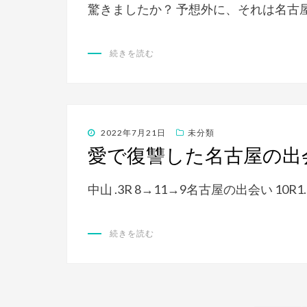
驚きましたか？ 予想外に、それは名古屋
続きを読む
投
2022年7月21日
未分類
稿
愛で復讐した名古屋の出
日:
中山 .3R 8→11→9名古屋の出会い 10R1
続きを読む