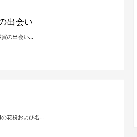
の出会い
滋賀の出会い…
用の花粉および名…