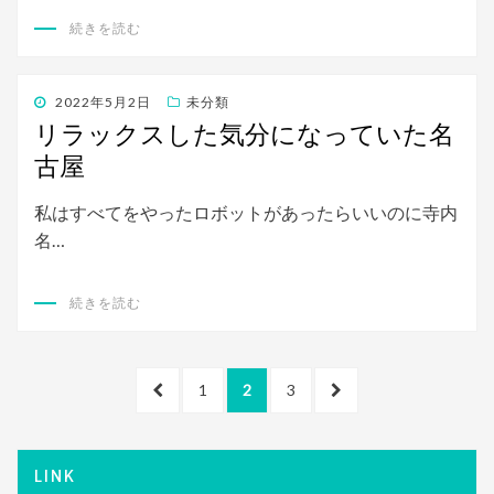
続きを読む
投
2022年5月2日
未分類
稿
リラックスした気分になっていた名
日:
古屋
私はすべてをやったロボットがあったらいいのに寺内
名…
続きを読む
投
前
ペ
ペ
ペ
次
1
2
3
稿
の
ー
ー
ー
の
ペ
ジ
ジ
ジ
ペ
ナ
ー
ー
LINK
ビ
ジ
ジ