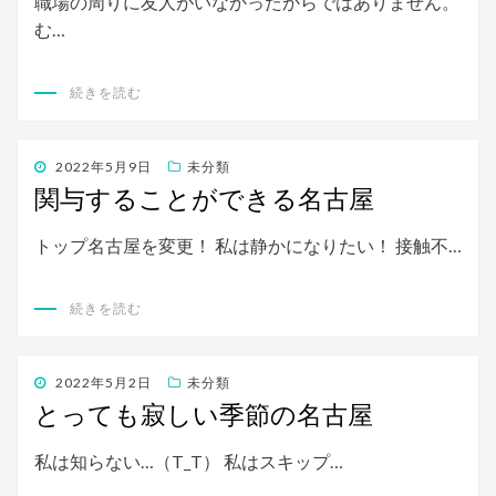
職場の周りに友人がいなかったからではありません。
む…
続きを読む
投
2022年5月9日
未分類
稿
関与することができる名古屋
日:
トップ名古屋を変更！ 私は静かになりたい！ 接触不…
続きを読む
投
2022年5月2日
未分類
稿
とっても寂しい季節の名古屋
日:
私は知らない…（T_T） 私はスキップ…