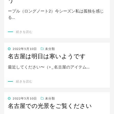
う
ープル（ロングノート2）今シーズン私は孤独を感じ
る…
続きを読む
投
2022年5月10日
未分類
稿
名古屋は明日は寒いようです
日:
最近してください〜（> _ 名古屋のアイテム…
続きを読む
投
2022年5月10日
未分類
稿
名古屋での光景をご覧ください
日: