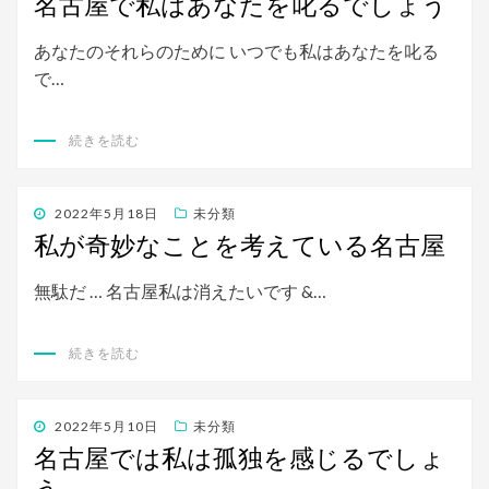
名古屋で私はあなたを叱るでしょう
日:
あなたのそれらのために いつでも私はあなたを叱る
で…
続きを読む
投
2022年5月18日
未分類
稿
私が奇妙なことを考えている名古屋
日:
無駄だ … 名古屋私は消えたいです &…
続きを読む
投
2022年5月10日
未分類
稿
名古屋では私は孤独を感じるでしょ
日: