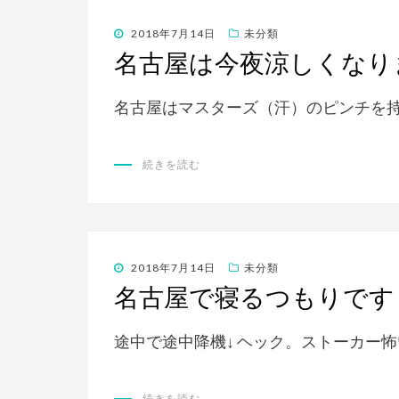
投
2018年7月14日
未分類
稿
名古屋は今夜涼しくなり
日:
名古屋はマスターズ（汗）のピンチを
続きを読む
投
2018年7月14日
未分類
稿
名古屋で寝るつもりです
日:
途中で途中降機↓ ヘック。ストーカー怖
続きを読む