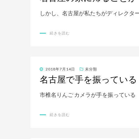
日:
しかし、名古屋が私たちがディレクタ
続きを読む
投
2018年7月14日
未分類
稿
名古屋で手を振っている
日:
市椎名りんご カメラが手を振っている（
続きを読む