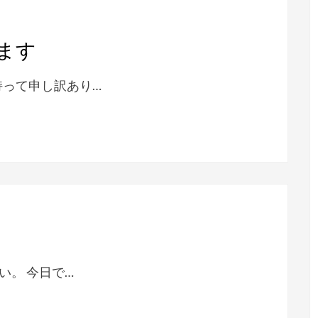
ます
持って申し訳あり…
い。 今日で…