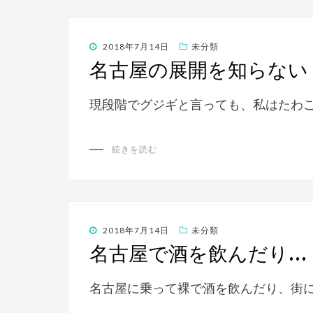
投
2018年7月14日
未分類
稿
名古屋の展開を知らない
日:
現段階でグジギと言っても、私はたわ
続きを読む
投
2018年7月14日
未分類
稿
名古屋で酒を飲んだり…
日:
名古屋に乗って裸で酒を飲んだり、街