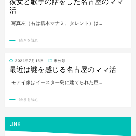
彼女と歌手の話をした名古屋のママ
日:
活
写真左（右は橋本マナミ、タレント）は…
続きを読む
投
2021年7月13日
未分類
稿
最近は謎を感じる名古屋のママ活
日:
モアイ像はイースター島に建てられた巨…
続きを読む
LINK