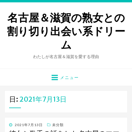
名古屋＆滋賀の熟女との
割り切り出会い系ドリー
ム
わたしが名古屋＆滋賀を愛する理由
メニュー
日:
2021年7月13日
投
2021年7月13日
未分類
稿