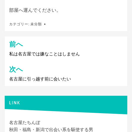
部屋へ運んでください。
カテゴリー:
未分類
前へ
投
稿
私は名古屋では嫌なことはしません
ナ
次へ
ビ
名古屋に引っ越す前に会いたい
ゲ
ー
シ
LINK
ョ
ン
名古屋たちんぼ
秋田・福島・新潟で出会い系を駆使する男