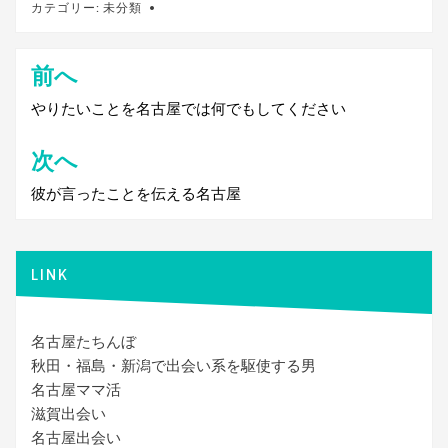
カテゴリー:
未分類
前へ
投
稿
やりたいことを名古屋では何でもしてください
ナ
次へ
ビ
彼が言ったことを伝える名古屋
ゲ
ー
シ
LINK
ョ
ン
名古屋たちんぼ
秋田・福島・新潟で出会い系を駆使する男
名古屋ママ活
滋賀出会い
名古屋出会い