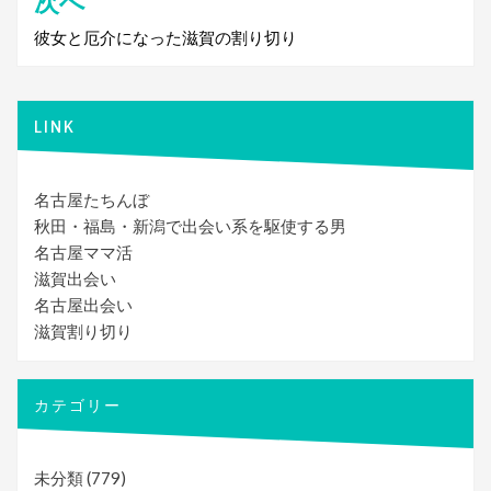
次へ
ビ
彼女と厄介になった滋賀の割り切り
ゲ
ー
シ
LINK
ョ
ン
名古屋たちんぼ
秋田・福島・新潟で出会い系を駆使する男
名古屋ママ活
滋賀出会い
名古屋出会い
滋賀割り切り
カテゴリー
未分類
(779)