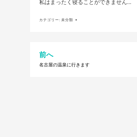
私はまったく寝ることができません…
カテゴリー:
未分類
前へ
投
稿
名古屋の温泉に行きます
ナ
ビ
ゲ
ー
シ
ョ