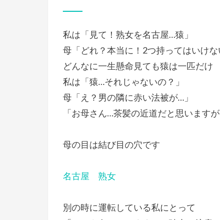
稿
日:
私は「見て！熟女を名古屋…猿」
母「どれ？本当に！2つ持ってはいけな
どんなに一生懸命見ても猿は一匹だけ
私は「猿…それじゃないの？」
母「え？男の隣に赤い法被が…」
「お母さん…茶髪の近道だと思います
母の目は結び目の穴です
名古屋 熟女
別の時に運転している私にとって