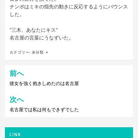
チンポはミキの指先の動きに反応するようにバウンス
した。
“三木、あなたにキス”
名古屋の言葉にうなずいた。
カテゴリー:
未分類
前へ
投
稿
彼女を強く抱きしめたのは名古屋
ナ
次へ
ビ
名古屋では私は何もできずでした
ゲ
ー
シ
LINK