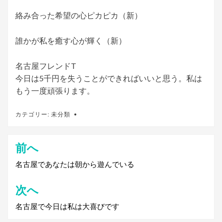
絡み合った希望の心ピカピカ（新）
誰かが私を癒す心が輝く（新）
名古屋フレンドT
今日は5千円を失うことができればいいと思う。私は
もう一度頑張ります。
カテゴリー:
未分類
前へ
投
稿
名古屋であなたは朝から遊んでいる
ナ
次へ
ビ
名古屋で今日は私は大喜びです
ゲ