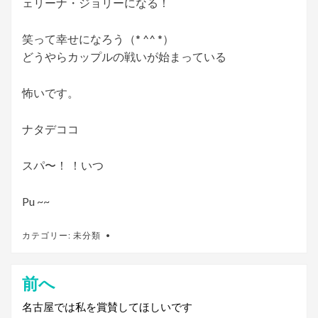
ェリーナ・ジョリーになる！
笑って幸せになろう（* ^^ *）
どうやらカップルの戦いが始まっている
怖いです。
ナタデココ
スパ〜！ ！いつ
Pu ~~
カテゴリー:
未分類
前へ
投
稿
名古屋では私を賞賛してほしいです