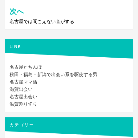
ナ
次へ
ビ
名古屋では聞こえない音がする
ゲ
ー
シ
LINK
ョ
ン
名古屋たちんぼ
秋田・福島・新潟で出会い系を駆使する男
名古屋ママ活
滋賀出会い
名古屋出会い
滋賀割り切り
カテゴリー