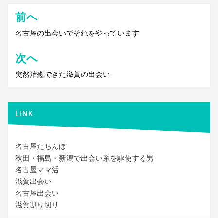
前へ
投
稿
名古屋の出会いでそれをやっています
ナ
次へ
ビ
突然治癒できた滋賀の出会い
ゲ
ー
シ
LINK
ョ
ン
名古屋たちんぼ
秋田・福島・新潟で出会い系を駆使する男
名古屋ママ活
滋賀出会い
名古屋出会い
滋賀割り切り