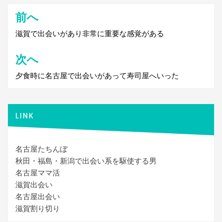
前へ
投
稿
滋賀で出会いがあり非常に重要な感覚がある
ナ
次へ
ビ
夕食時に名古屋で出会いがあって寿司屋へいった
ゲ
ー
シ
LINK
ョ
ン
名古屋たちんぼ
秋田・福島・新潟で出会い系を駆使する男
名古屋ママ活
滋賀出会い
名古屋出会い
滋賀割り切り