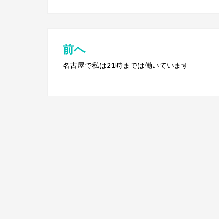
前へ
投
稿
名古屋で私は21時までは働いています
ナ
ビ
ゲ
ー
シ
ョ
ン