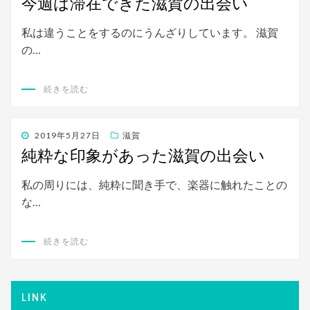
今週は滞在できた滋賀の出会い
日:
私は違うことをするのにうんざりしています。 滋賀
の…
続きを読む
投
2019年5月27日
滋賀
稿
純粋な印象があった滋賀の出会い
日:
私の周りには、純粋に聞き手で、楽器に触れたことの
な…
続きを読む
LINK