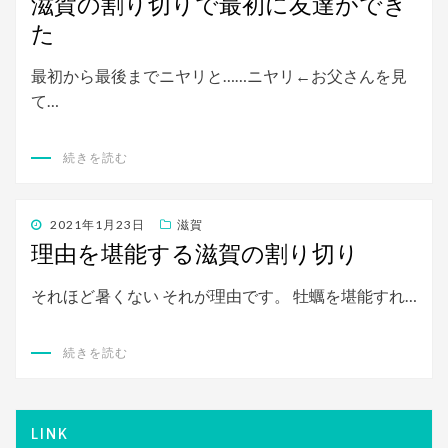
滋賀の割り切りで最初に友達ができ
日:
た
最初から最後までニヤリと……ニヤリ←お父さんを見
て…
続きを読む
投
2021年1月23日
滋賀
稿
理由を堪能する滋賀の割り切り
日:
それほど暑くない それが理由です。 牡蠣を堪能すれ…
続きを読む
LINK