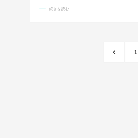
続きを読む
投
前
1
稿
の
ナ
ペ
ビ
ー
ゲ
ジ
ー
シ
ョ
ン