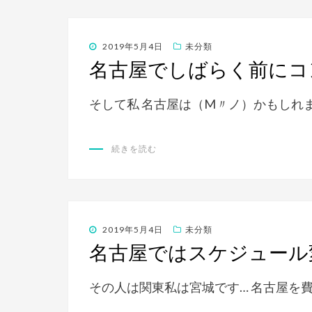
投
2019年5月4日
未分類
稿
名古屋でしばらく前にコ
日:
そして私 名古屋は（M〃ノ）かもしれま
続きを読む
投
2019年5月4日
未分類
稿
名古屋ではスケジュール
日:
その人は関東私は宮城です… 名古屋を